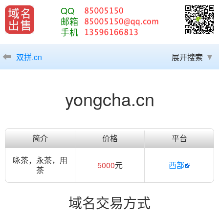
QQ
邮箱
手机
双拼.cn
展开搜索
yongcha.cn
简介
价格
平台
‌咏茶，永茶，用
5000
元
西部
茶
域名交易方式